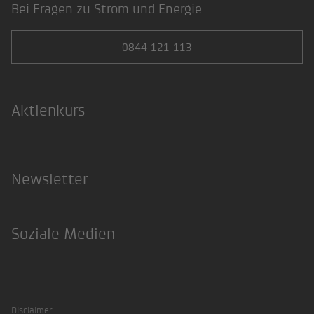
Bei Fragen zu Strom und Energie
0844 121 113
Aktienkurs
Newsletter
Soziale Medien
Facebook
Twitter
Instagram
LinkedIn
Xing
Disclaimer