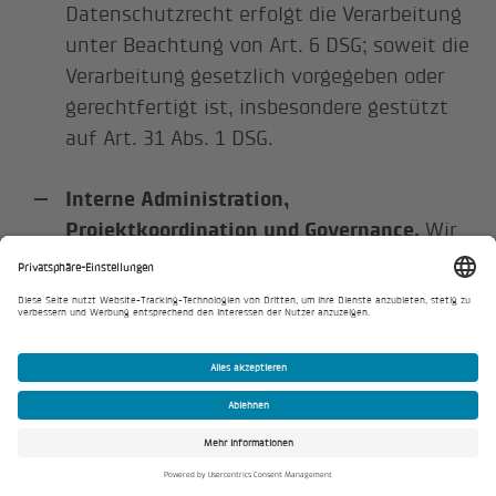
Datenschutzrecht erfolgt die Verarbeitung
unter Beachtung von Art. 6 DSG; soweit die
Verarbeitung gesetzlich vorgegeben oder
gerechtfertigt ist, insbesondere gestützt
auf Art. 31 Abs. 1 DSG.
Interne Administration,
Projektkoordination und Governance.
Wir
verarbeiten Personendaten zur internen
Prüfung, Freigabe, Dokumentation,
Qualitätssicherung, Projektsteuerung,
Koordination innerhalb der BKW,
Revisionsvorbereitung und Sicherstellung
der Einhaltung gesetzlicher, regulatorischer
und interner Anforderungen. Soweit die
DSGVO anwendbar ist, stützen wir die