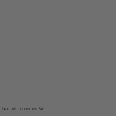
seit 12.12.2011 an der
iert.
hange)
rvices;
w@devigus.com
 dazu oder erwerben Sie