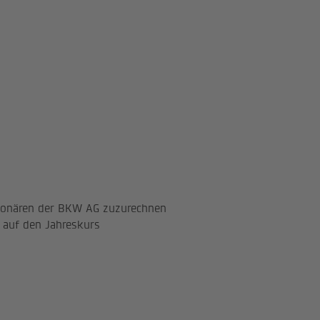
s*
d
71.40
99.20
118.60
126.50
149.50
r
75.50
103.20
128.80
136.20
167.40
s
62.20
71.10
94.20
96.70
127.60
ionären der BKW AG zuzurechnen
 auf den Jahreskurs
Dividende pro Aktie (in CHF)
Aussc
Dividendenvorschlag: 3.80
3.70