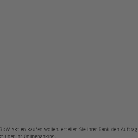
ital
CHF 132'000'000
tien
52'800'000
ätze
Die Aktie der BKW ist 
SIX Swiss Exchange kot
ummer
13 029 366
g
BKW SW
BKWB.S (SIX Swiss Exc
CH0130293662
ister
Devigus Shareholder Se
www.devigus.com; bk
BKW Aktien kaufen wollen, erteilen Sie Ihrer Bank den Auftrag
kt über Ihr Onlinebanking.