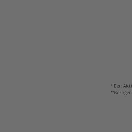
nn
Verhältni
*
Jahresen
kurs
Höchstku
s
Tiefstkur
* Den Akt
**Bezogen
Jahr
2025
2024