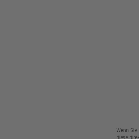
Aktienkap
Anzahl Ak
Handelspl
Valorenn
Bloomber
Reuters
ISIN-Code
Aktienreg
Wenn Sie 
diese dire