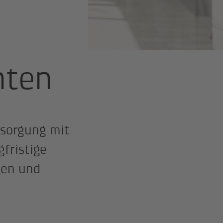
nten
sorgung mit
gfristige
gen und