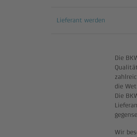
Darunterliegende Se
Lieferant werden
Die BKW
Qualitä
zahlrei
die Wet
Die BKW
Liefera
gegense
Wir bes