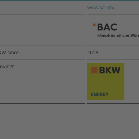
www.bac.ch/
KW since
2018
rovider