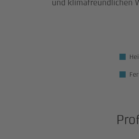
und klimafreundlichen
He
Fe
Prof