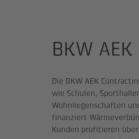
Homepage
BKW AEK Contracting A
BKW AEK 
Die BKW AEK Contractin
wie Schulen, Sporthalle
Wohnliegenschaften und E
finanziert Wärmeverbü
Kunden profitieren über