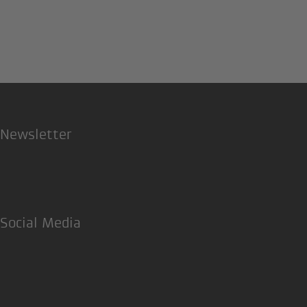
Newsletter
Social Media
Facebook
Twitter
Instagram
LinkedIn
Xing