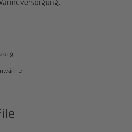
 Wärmeversorgung.
izung
rnwärme
ile